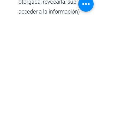
otorgada, revocarla, suprimir,
acceder a la información)
Firma (si aplica) y número de
identificación.
El término máximo previsto por la
ley para resolver su reclamación es
de quince (15) días hábiles, contado
a partir del día siguiente a la fecha
de su recibo. Cuando no fuere
posible atender el reclamo dentro
de dicho término, TRANSPORTES
LAFE S.A.S. informará al interesado
los motivos de la demora y la fecha